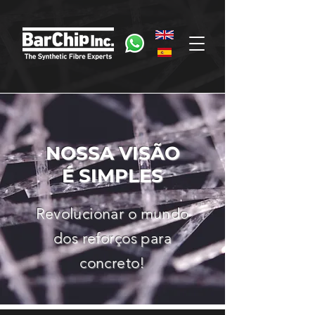
NOSSA VISÃO
É SIMPLES
Revolucionar o mundo
dos reforços para
concreto!