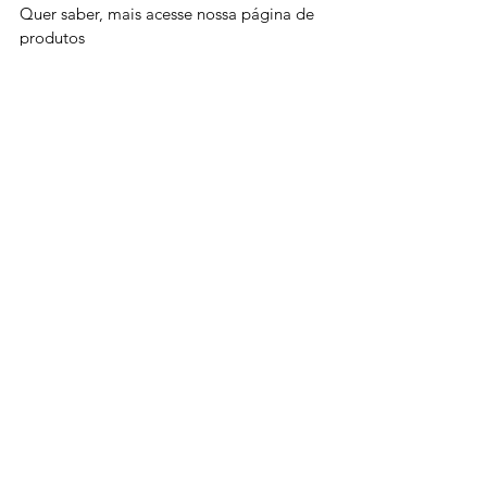
Quer saber, mais acesse nossa página de 
produtos 
https://www.barchip.com.br/produtos
 e 
veja qual a macrofibra ideal para a sua 
aplicação em obra.
Ver tudo
Posts recentes