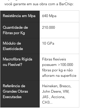
você garante em sua obra com a BarChip:
Resistência em Mpa
640 Mpa
Quantidade de 
210.000
Fibras por Kg
Módulo de 
10 GPa
Elasticidade
Macrofibra Rígida 
Fibras flexíveis 
ou Flexível?
possuem >100.000 
fibras por kg e não 
afloram na superfície
Referência de 
Heineken, Bresco, 
Grandes Obras 
John Deere, VW, 
Executadas
JAS , Acciona, 
CH3...